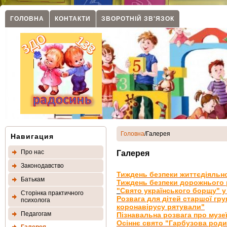
ГОЛОВНА
КОНТАКТИ
ЗВОРОТНIЙ ЗВ'ЯЗОК
Головна
/Галерея
Навигация
Про нас
Галерея
Законодавство
Тиждень безпеки життєдіяльнос
Батькам
Тиждень безпеки дорожнього ру
"
Свято українського борщу" у
Сторінка практичного
Розвага для дітей старшої гру
психолога
коронавірусу рятували"
Педагогам
Пізнавальна розвага про музе
Осіннє свято "Гарбузова роди