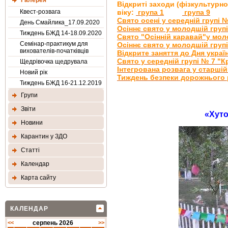
Галерея
Відкриті заходи (фізкультурн
Квест-розвага
віку:
група 1
група 9
Свято осені у середній групі 
День Смайлика_17.09.2020
Осіннє свято у молодшій груп
Тиждень БЖД 14-18.09.2020
Свято "Осінній каравай"у мол
Семінар-практикум для
Осіннє свято у молодшій групі
вихователів-початківців
Відкрите заняття до Дня украї
Свято у середній групі № 7 "К
Щедрівочка щедрувала
Інтегрована розвага у старшій
Новий рік
Тиждень безпеки дорожнього 
Тиждень БЖД 16-21.12.2019
Групи
Звіти
«Хут
Новини
Карантин у ЗДО
Статтi
Календар
Карта сайту
КАЛЕНДАР
<<
серпень 2026
>>