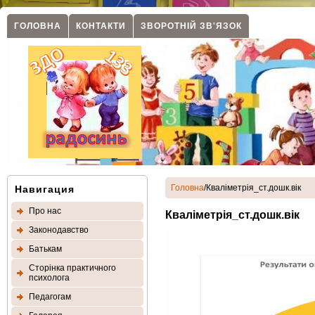
ГОЛОВНА
КОНТАКТИ
ЗВОРОТНIЙ ЗВ'ЯЗОК
Головна
/Кваліметрія_ст.дошк.вік
Навигация
Про нас
Кваліметрія_ст.дошк.вік
Законодавство
Батькам
Сторінка практичного
психолога
Педагогам