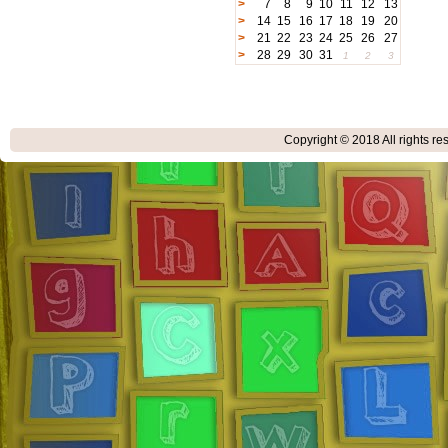
>
7
8
9
10
11
12
13
>
14
15
16
17
18
19
20
>
21
22
23
24
25
26
27
>
28
29
30
31
1
2
3
Copyright © 2018
All rights r