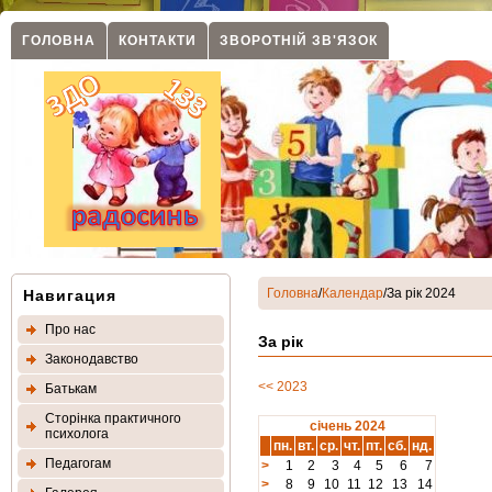
ГОЛОВНА
КОНТАКТИ
ЗВОРОТНIЙ ЗВ'ЯЗОК
Головна
/
Календар
/За рік 2024
Навигация
Про нас
За рік
Законодавство
<< 2023
Батькам
Сторінка практичного
січень 2024
психолога
пн.
вт.
ср.
чт.
пт.
сб.
нд.
Педагогам
>
1
2
3
4
5
6
7
>
8
9
10
11
12
13
14