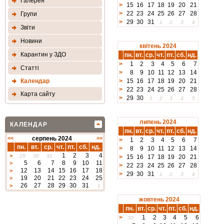
Галерея
>
15
16
17
18
19
20
21
>
22
23
24
25
26
27
28
Групи
>
29
30
31
1
2
3
4
Звіти
Новини
квітень 2024
Карантин у ЗДО
пн.
вт.
ср.
чт.
пт.
сб.
нд.
>
1
2
3
4
5
6
7
Статтi
>
8
9
10
11
12
13
14
Календар
>
15
16
17
18
19
20
21
>
22
23
24
25
26
27
28
Карта сайту
>
29
30
1
2
3
4
5
липень 2024
КАЛЕНДАР
пн.
вт.
ср.
чт.
пт.
сб.
нд.
<<
серпень 2024
>>
>
1
2
3
4
5
6
7
пн.
вт.
ср.
чт.
пт.
сб.
нд.
>
8
9
10
11
12
13
14
1
2
3
4
>
29
30
31
>
15
16
17
18
19
20
21
5
6
7
8
9
10
11
>
>
22
23
24
25
26
27
28
12
13
14
15
16
17
18
>
>
29
30
31
1
2
3
4
19
20
21
22
23
24
25
>
26
27
28
29
30
31
>
1
жовтень 2024
пн.
вт.
ср.
чт.
пт.
сб.
нд.
>
1
2
3
4
5
6
30