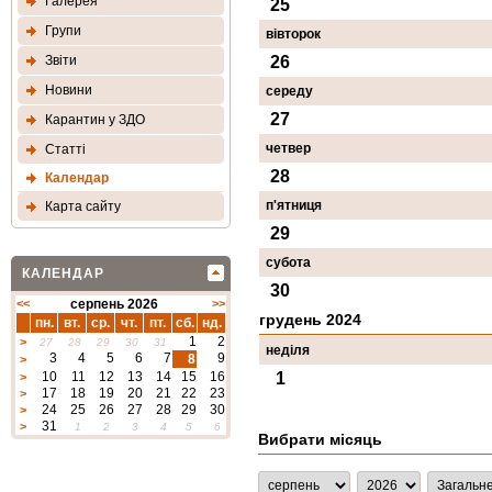
Галерея
25
Групи
вівторок
Звіти
26
Новини
середу
27
Карантин у ЗДО
четвер
Статтi
28
Календар
п'ятниця
Карта сайту
29
субота
КАЛЕНДАР
30
<<
серпень 2026
>>
грудень 2024
пн.
вт.
ср.
чт.
пт.
сб.
нд.
1
2
>
27
28
29
30
31
неділя
3
4
5
6
7
9
8
>
10
11
12
13
14
15
16
1
>
17
18
19
20
21
22
23
>
24
25
26
27
28
29
30
>
31
>
1
2
3
4
5
6
Вибрати місяць