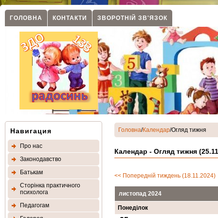
ГОЛОВНА
КОНТАКТИ
ЗВОРОТНIЙ ЗВ'ЯЗОК
Головна
/
Календар
/Огляд тижня
Навигация
Про нас
Календар - Огляд тижня (25.11.
Законодавство
Батькам
<< Попередній тиждень (18.11.2024)
Сторінка практичного
психолога
листопад 2024
Педагогам
Понеділок