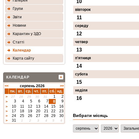
Галерея
10
Групи
вівторок
Звіти
11
Новини
середу
12
Карантин у ЗДО
четвер
Статтi
13
Календар
п'ятниця
Карта сайту
14
субота
КАЛЕНДАР
15
<<
серпень 2026
>>
неділя
пн.
вт.
ср.
чт.
пт.
сб.
нд.
1
2
>
27
28
29
30
31
16
3
4
5
6
7
9
8
>
10
11
12
13
14
15
16
>
17
18
19
20
21
22
23
>
Вибрати місяць
24
25
26
27
28
29
30
>
31
>
1
2
3
4
5
6