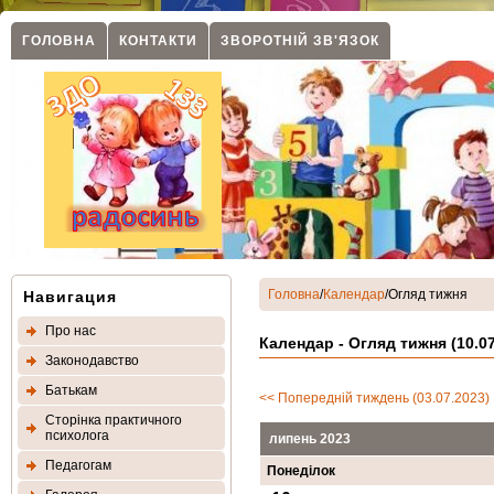
ГОЛОВНА
КОНТАКТИ
ЗВОРОТНIЙ ЗВ'ЯЗОК
Головна
/
Календар
/Огляд тижня
Навигация
Про нас
Календар - Огляд тижня (10.07
Законодавство
Батькам
<< Попередній тиждень (03.07.2023)
Сторінка практичного
психолога
липень 2023
Педагогам
Понеділок