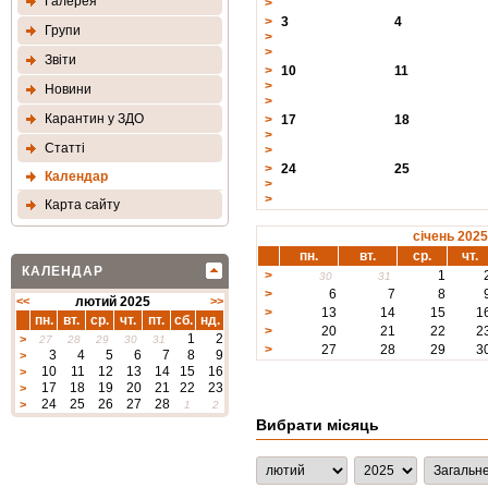
Галерея
>
>
3
4
Групи
>
>
Звіти
>
10
11
>
Новини
>
Карантин у ЗДО
>
17
18
>
Статтi
>
>
24
25
Календар
>
>
Карта сайту
січень 2025
пн.
вт.
ср.
чт.
КАЛЕНДАР
>
1
30
31
>
6
7
8
<<
лютий 2025
>>
>
13
14
15
1
пн.
вт.
ср.
чт.
пт.
сб.
нд.
>
20
21
22
2
1
2
>
27
28
29
30
31
>
27
28
29
3
3
4
5
6
7
8
9
>
10
11
12
13
14
15
16
>
17
18
19
20
21
22
23
>
24
25
26
27
28
>
1
2
Вибрати місяць