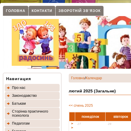
ГОЛОВНА
КОНТАКТИ
ЗВОРОТНIЙ ЗВ'ЯЗОК
Головна
/
Календар
Навигация
Про нас
лютий 2025 (Загальне)
Законодавство
Батькам
<< січень 2025
Сторінка практичного
психолога
понеділок
вівторок
Педагогам
>
27
28
>